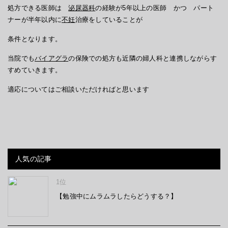
処方できる医師は
泌尿器科
の経験が5年以上の医師 かつ パート
ナーが半年以内に
不妊
治療をしていることが
条件となります。
当院でも
バイアグラ
の保険での処方も近隣の婦人科と連携しながらす
すめていきます。
適応についてはご相談いただければと思います
人気の記事
1位
【勉強中にムラムラしたらどうする？】