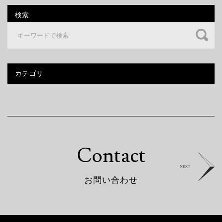
検索
カテゴリ
C
o
n
t
a
c
t
NEXT
お
問
い
合
わ
せ