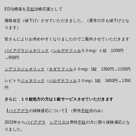
ED治療薬を
不妊
治療応援として
価格改定（値下げ）させていただきました。（通常の方も値下げとな
ります）
皆さんによりお求めやすくなりましたのでご案内させていただきます
バイアグラ
ジェネリック
（
シルデナフィル
５０mg）１錠 1200円
→950円
シアリス
ジェネリック
（
タダラフィル
２０mg）1錠 1350円→1150円
レビトラ
ジェネリック
（
バルデナフィル
２０mg）1錠 1600円→1350
円
さらに １０錠処方の方は１錠サービスさせていただきます
【
バイアグラ
の保険適応について】（男性
不妊
症のみ）
2022年から
バイアグラ
シアリス
は男性
不妊
の方に限り保険適応とな
りました。