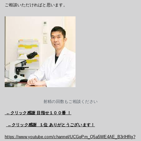
ご相談いただければと思います。
射精の回数もご相談ください
←クリック感謝 目指せ１００番 ！
←クリック感謝 １位 ありがとうございます！
https://www.youtube.com/channel/UCGqPm_Q5a5WE4AE_B3rlHRg?