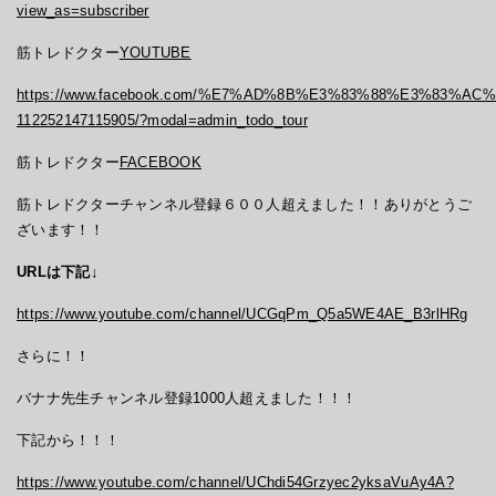
view_as=subscriber
筋トレドクター
YOUTUBE
https://www.facebook.com/%E7%AD%8B%E3%83%88%E3%8
112252147115905/?modal=admin_todo_tour
筋トレドクター
FACEBOOK
筋トレドクターチャンネル登録６００人超えました！！ありがとうご
ざいます！！
URLは下記↓
https://www.youtube.com/channel/UCGqPm_Q5a5WE4AE_B3rlHRg
さらに！！
バナナ先生チャンネル登録1000人超えました！！！
下記から！！！
https://www.youtube.com/channel/UChdi54Grzyec2yksaVuAy4A?